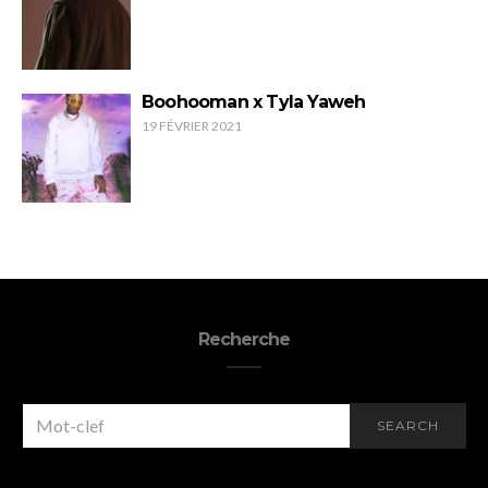
Boohooman x Tyla Yaweh
19 FÉVRIER 2021
Recherche
SEARCH
SEARCH
FOR: