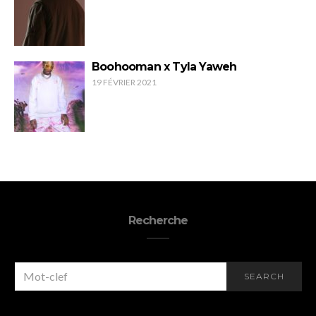
Boohooman x Tyla Yaweh
19 FÉVRIER 2021
Recherche
SEARCH
SEARCH
FOR: