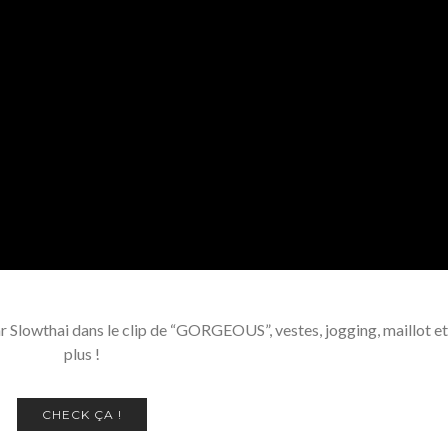
 Slowthai dans le clip de “GORGEOUS”, vestes, jogging, maillot et
plus !
CHECK ÇA !