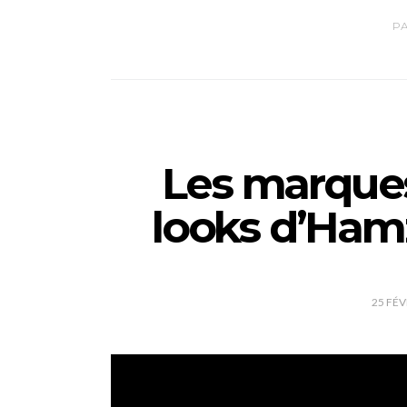
P
Les marques
looks d’Ham
25 FÉV