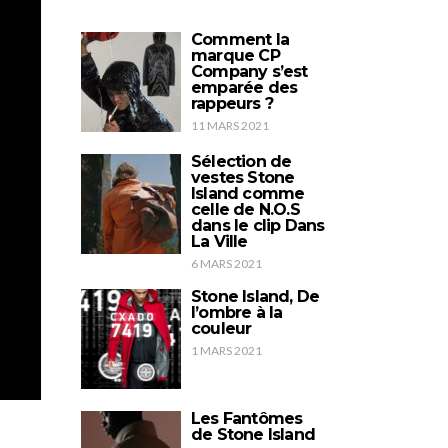
Comment la
marque CP
Company s’est
emparée des
rappeurs ?
11 MARS 2021
Sélection de
vestes Stone
Island comme
celle de N.O.S
dans le clip Dans
La Ville
6 MARS 2021
Stone Island, De
l’ombre à la
couleur
1 MARS 2021
Les Fantômes
de Stone Island