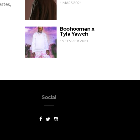
1 MARS 2021
stes,
Boohooman x
Tyla Yaweh
19 FÉVRIER 2021
Social