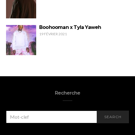
Boohooman x Tyla Yaweh
19 FÉVRIER 2021
Recherche
SEARCH
SEARCH
FOR: