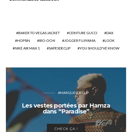
BAKER TO VEGAS JACKET
CEINTURE GUCCI
DAX
HOPSIN
IRO-OCHI
JOGGER FUJIYAMA
LOOK
NIKE AIR MAX 1
SAPESDECLIP
YOU SHOULD'VE KNOW
#MARQUESDECLIP
Les vestes portées par Hamza
dans “Paradise”
CHECK ÇA !