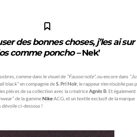
ser des bonnes choses, j’les ai sur 
os comme poncho –
Nek’
s sobres, comme dans le visuel de
“Fausse note”
, ou encore dans
“Ju
“all black” en compagnie de
S. Pri Noir
, le rappeur n’en n’oublie pas 
les pièces de sa collection avec la créatrice
Agnès B
. Et également
echwear” de la gamme
Nike
ACG, et un textile exclusif de la marque
 dévoile ci-dessous !