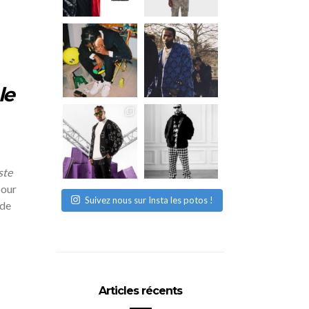
le
ste
pour
Suivez nous sur Insta les potos !
 de
Articles récents