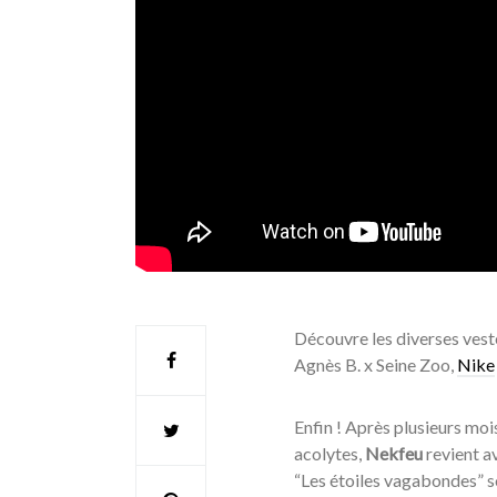
Découvre les diverses vest
Agnès B. x Seine Zoo,
Nike
Enfin ! Après plusieurs moi
acolytes,
Nekfeu
revient av
“Les étoiles vagabondes” so