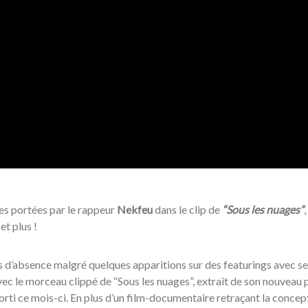
es portées par le rappeur
Nekfeu
dans le clip de
“Sous les nuages”
et plus !
s d’absence malgré quelques apparitions sur des featurings avec se
ec le morceau clippé de “Sous les nuages”, extrait de son nouveau 
rti ce mois-ci. En plus d’un film-documentaire retraçant la concep