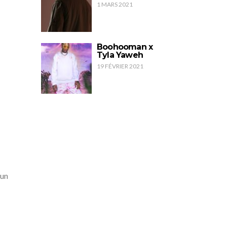
1 MARS 2021
Boohooman x
Tyla Yaweh
19 FÉVRIER 2021
 un