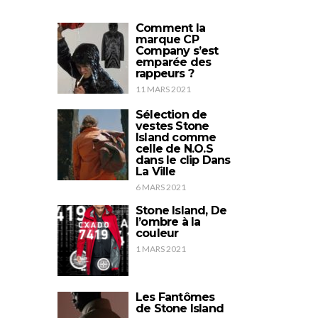
Comment la
marque CP
Company s’est
emparée des
rappeurs ?
11 MARS 2021
Sélection de
vestes Stone
Island comme
celle de N.O.S
dans le clip Dans
La Ville
6 MARS 2021
Stone Island, De
l’ombre à la
couleur
1 MARS 2021
Les Fantômes
de Stone Island