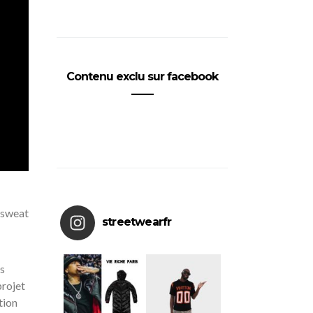
Contenu exclu sur facebook
, sweat
streetwearfr
s
projet
tion