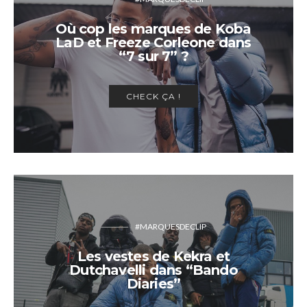
Où cop les marques de Koba
LaD et Freeze Corleone dans
“7 sur 7” ?
CHECK ÇA !
#MARQUESDECLIP
Les vestes de Kekra et
Dutchavelli dans “Bando
Diaries”