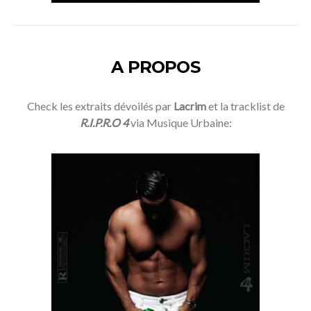
A PROPOS
Check les extraits dévoilés par
Lacrim
et la tracklist de
R.I.P.R.O 4
via Musique Urbaine:
Check ça !