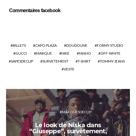
Commentaires facebook
BILLETS
CAPO PLAZA
DOUDOUNE
FORMY STUDIO
GUCCI
MARQUE
NIKE
NINHO
OFF-WHITE
SAPESDECLIP
SURVETEMENT
T-SHIRT
TOMMY JEANS
VESTE
#MARQUESDECLIP
Le look de Niska dans
“Giuseppe”, survêtement,