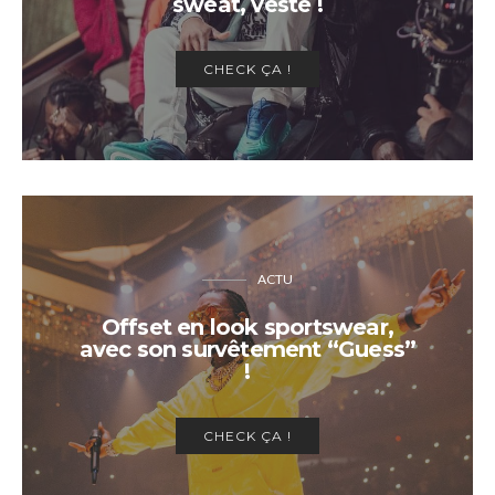
sweat, veste !
CHECK ÇA !
ACTU
Offset en look sportswear,
avec son survêtement “Guess”
!
CHECK ÇA !