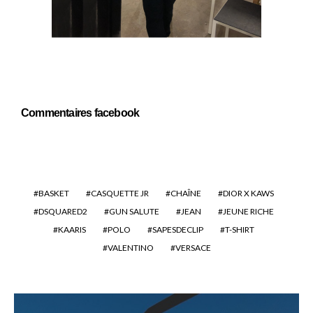
Commentaires facebook
BASKET
CASQUETTE JR
CHAÎNE
DIOR X KAWS
DSQUARED2
GUN SALUTE
JEAN
JEUNE RICHE
KAARIS
POLO
SAPESDECLIP
T-SHIRT
VALENTINO
VERSACE