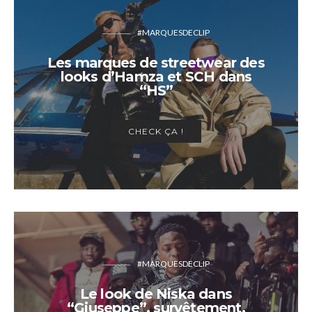
#MARQUESDECLIP
Les marques de streetwear des
looks d’Hamza et SCH dans
“HS”
CHECK ÇA !
#MARQUESDECLIP
Le look de Niska dans
“Giuseppe”, survêtement,