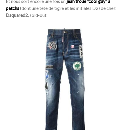
Et nous sort encore une fois un
jean troué “cool guy” à
patchs
(dont une tête de tigre et les initiales D2) de chez
Dsquared2
, sold-out
Acheter