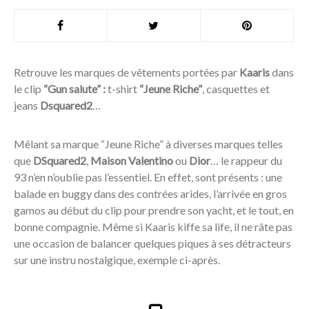
Retrouve les marques de vêtements portées par
Kaaris
dans
le clip
“Gun salute” :
t-shirt
“Jeune Riche”
, casquettes et
jeans
Dsquared2
…
Mêlant sa marque “Jeune Riche” à diverses marques telles
que
DSquared2
,
Maison Valentino
ou
Dior
… le rappeur du
93 n’en n’oublie pas l’essentiel. En effet, sont présents : une
balade en buggy dans des contrées arides, l’arrivée en gros
gamos au début du clip pour prendre son yacht, et le tout, en
bonne compagnie. Même si Kaaris kiffe sa life, il ne râte pas
une occasion de balancer quelques piques à ses détracteurs
sur une instru nostalgique, exemple ci-après.